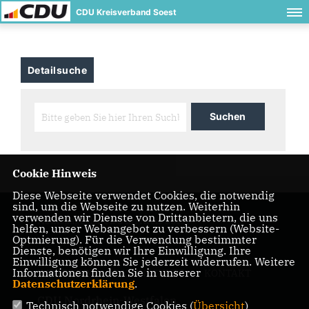
CDU Kreisverband Soest
Detailsuche
Cookie Hinweis
Diese Webseite verwendet Cookies, die notwendig
sind, um die Webseite zu nutzen. Weiterhin
verwenden wir Dienste von Drittanbietern, die uns
Homepage der CDU im Kreis Soest
helfen, unser Webangebot zu verbessern (Website-
Optmierung). Für die Verwendung bestimmter
Dienste, benötigen wir Ihre Einwilligung. Ihre
Einwilligung können Sie jederzeit widerrufen. Weitere
Informationen finden Sie in unserer
IMPRESSUM
DATENSCHUTZ
KONTAKT
Datenschutzerklärung
.
CDU Nordrhein-Westfalen
Technisch notwendige Cookies (
Übersicht
)