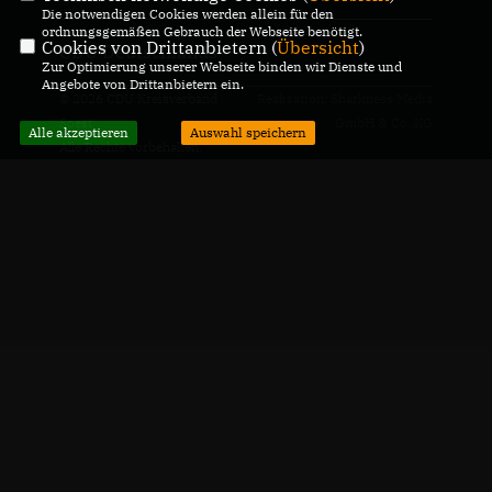
Die notwendigen Cookies werden allein für den
ordnungsgemäßen Gebrauch der Webseite benötigt.
Cookies von Drittanbietern (
Übersicht
)
CDU Deutschlands
Zur Optimierung unserer Webseite binden wir Dienste und
Angebote von Drittanbietern ein.
© 2026 CDU Kreisverband
Realisation: Sharkness Media
Soest
GmbH & Co. KG
Alle akzeptieren
Auswahl speichern
Alle Rechte vorbehalten.