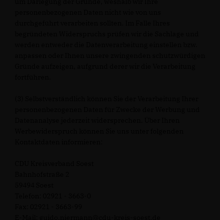
um Darlegung der Gründe, weshalb wir Ihre
personenbezogenen Daten nicht wie von uns
durchgeführt verarbeiten sollten. Im Falle Ihres
begründeten Widerspruchs prüfen wir die Sachlage und
werden entweder die Datenverarbeitung einstellen bzw.
anpassen oder Ihnen unsere zwingenden schutzwürdigen
Gründe aufzeigen, aufgrund derer wir die Verarbeitung
fortführen.
(3) Selbstverständlich können Sie der Verarbeitung Ihrer
personenbezogenen Daten für Zwecke der Werbung und
Datenanalyse jederzeit widersprechen. Über Ihren
Werbewiderspruch können Sie uns unter folgenden
Kontaktdaten informieren:
CDU Kreisverband Soest
Bahnhofstraße 2
59494 Soest
Telefon: 02921 - 3663-0
Fax: 02921 - 3663-99
E-Mail: guido.niermann@cdu-kreis-soest.de