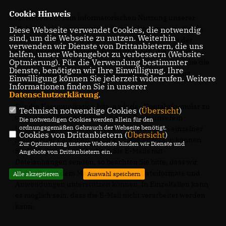
Cookie Hinweis
(1) Neben der rein informatorischen Nutzung unserer
Webseite bieten wir verschiedene Leistungen an, die Sie
Diese Webseite verwendet Cookies, die notwendig
sind, um die Webseite zu nutzen. Weiterhin
bei Interesse nutzen können. Dazu müssen Sie in der
verwenden wir Dienste von Drittanbietern, die uns
Regel personenbezogene Daten angeben, die wir zur
helfen, unser Webangebot zu verbessern (Website-
Optmierung). Für die Verwendung bestimmter
Erbringung der jeweiligen Leistung nutzen und für die die
Dienste, benötigen wir Ihre Einwilligung. Ihre
zuvor genannten Grundsätze zur Datenverarbeitung
Einwilligung können Sie jederzeit widerrufen. Weitere
gelten.
Informationen finden Sie in unserer
Datenschutzerklärung
.
Für die Kommunikation bitten wir das Kontaktformular zu
Technisch notwendige Cookies (
Übersicht
)
verwenden. Darüberhinaus finden Sie in unserem
Die notwendigen Cookies werden allein für den
ordnungsgemäßen Gebrauch der Webseite benötigt.
Internetangebot u.U. weitere E-Mail-Adressen einzelner
Cookies von Drittanbietern (
Übersicht
)
Stellen oder Personen. Auch an diese Adressen können
Zur Optimierung unserer Webseite binden wir Dienste und
Sie E-Mails senden. Möchten Sie E-Mails mit
Angebote von Drittanbietern ein.
Dateianhängen senden, so beachten Sie bitte, dass wir
nicht alle auf dem Markt verfügbaren Dateiformate und
Alle akzeptieren
Auswahl speichern
Anwendungen unterstützen können. In Einzelfällen kann
es möglich sein, dass die E-Mail nicht verarbeitet werden
kann.