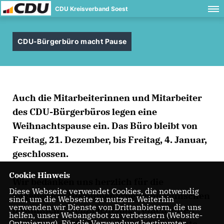
CDU Kreisverband Soest
CDU-Bürgerbüro macht Pause
Auch die Mitarbeiterinnen und Mitarbeiter
des CDU-Bürgerbüros legen eine
Weihnachtspause ein. Das Büro bleibt von
Freitag, 21. Dezember, bis Freitag, 4. Januar,
geschlossen.
Cookie Hinweis
Wir bedanken uns herzlich für die
Diese Webseite verwendet Cookies, die notwendig
angenehme Zusammenarbeit und wünschen
sind, um die Webseite zu nutzen. Weiterhin
verwenden wir Dienste von Drittanbietern, die uns
besinnliche Weihnachtstage, einen guten
helfen, unser Webangebot zu verbessern (Website-
Rutsch nach 2019 und für 2019 alles Gute
Optmierung). Für die Verwendung bestimmter