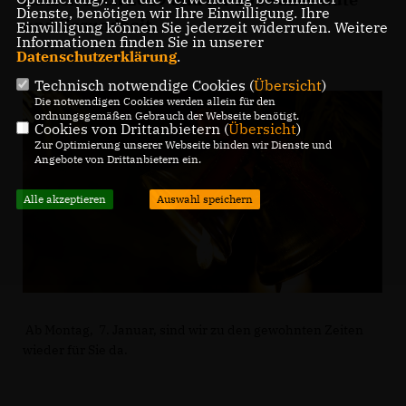
Dienste, benötigen wir Ihre Einwilligung. Ihre
und Gesundheit.
Einwilligung können Sie jederzeit widerrufen. Weitere
Informationen finden Sie in unserer
Datenschutzerklärung
.
Technisch notwendige Cookies (
Übersicht
)
Die notwendigen Cookies werden allein für den
ordnungsgemäßen Gebrauch der Webseite benötigt.
Cookies von Drittanbietern (
Übersicht
)
Zur Optimierung unserer Webseite binden wir Dienste und
Angebote von Drittanbietern ein.
Alle akzeptieren
Auswahl speichern
Ab Montag, 7. Januar, sind wir zu den gewohnten Zeiten
wieder für Sie da.