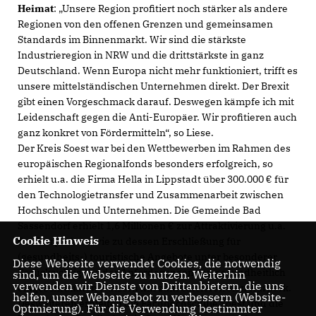
Heimat
: „Unsere Region profitiert noch stärker als andere
Regionen von den offenen Grenzen und gemeinsamen
Standards im Binnenmarkt. Wir sind die stärkste
Industrieregion in NRW und die drittstärkste in ganz
Deutschland. Wenn Europa nicht mehr funktioniert, trifft es
unsere mittelständischen Unternehmen direkt. Der Brexit
gibt einen Vorgeschmack darauf. Deswegen kämpfe ich mit
Leidenschaft gegen die Anti-Europäer. Wir profitieren auch
ganz konkret von Fördermitteln“, so Liese.
Der Kreis Soest war bei den Wettbewerben im Rahmen des
europäischen Regionalfonds besonders erfolgreich, so
erhielt u.a. die Firma Hella in Lippstadt über 300.000 € für
den Technologietransfer und Zusammenarbeit zwischen
Hochschulen und Unternehmen. Die Gemeinde Bad
Sassendorf erhielt 1,6 Millionen € zur Attraktivierung u.a.
Cookie Hinweis
des Kurparks sowie zu dessen Erschließung für
(gesundheits-) touristische Angebote unter besonderer
Diese Webseite verwendet Cookies, die notwendig
Berücksichtigung der Anforderungen von gesundheitlich
sind, um die Webseite zu nutzen. Weiterhin
verwenden wir Dienste von Drittanbietern, die uns
eingeschränkten Nutzern hin zum barrierefreien Kurpark.
helfen, unser Webangebot zu verbessern (Website-
Desweiteren erhielten die Fachhochschule Soest und die
Optmierung). Für die Verwendung bestimmter