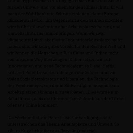
Thunberg persönlich traf, engagiert sich mit Leidenschaft
für den Umwelt- und vor allem für den Klimaschutz. Er will
nach der Wahl konkrete Schritte einleiten, damit Europa
klimaneutral wird. „Im Gegensatz zu den Grünen möchten
wir als Christdemokraten aber Arbeitsplatzsicherung und
Umweltschutz zusammenbringen. Wenn wir zwar
klimaneutral sind, aber keine Industriearbeitsplätze mehr
haben, sind wir kein gutes Vorbild für den Rest der Welt und
wir können die Menschen, z.B. in China und Indien nicht
von unserem Weg überzeugen. Daher setzen wir auf
Innovationen und neue Technologien“, so Liese. Heftig
kritisiert Peter Liese Bestrebungen der Grünen und von
vielen Sozialdemokraten und Liberalen, die Technologie
des Verchromens, von der in Südwestfalen tausende von
Arbeitsplätzen abhängen, zu verbieten. „Dies würde nur
dazu führen, dass die Chromteile in Zukunft aus der Türkei
oder aus China kommen“.
Die Werbemittel, die Peter Liese zur Verfügung stellt,
unterstreichen das Thema Arbeitsplätze und Umwelt. So
gibt es Kugelschreiber aus Recyclingmaterial,