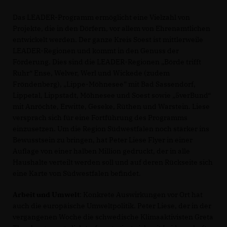
Das LEADER-Programm ermöglicht eine Vielzahl von
Projekte, die in den Dörfern, vor allem von Ehrenamtlichen
entwickelt werden. Der ganze Kreis Soest ist mittlerweile
LEADER-Regionen und kommt in den Genuss der
Förderung. Dies sind die LEADER-Regionen „Börde trifft
Ruhr“ Ense, Welver, Werl und Wickede (zudem
Fröndenberg), „Lippe-Möhnesee” mit Bad Sassendorf,
Lippetal, Lippstadt, Möhnesee und Soest sowie „5verBund“
mit Anröchte, Erwitte, Geseke, Rüthen und Warstein. Liese
versprach sich für eine Fortführung des Programms
einzusetzen. Um die Region Südwestfalen noch stärker ins
Bewusstsein zu bringen, hat Peter Liese Flyer in einer
Auflage von einer halben Million gedruckt, der in alle
Haushalte verteilt werden soll und auf deren Rückseite sich
eine Karte von Südwestfalen befindet.
Arbeit und Umwelt
: Konkrete Auswirkungen vor Ort hat
auch die europäische Umweltpolitik. Peter Liese, der in der
vergangenen Woche die schwedische Klimaaktivisten Greta