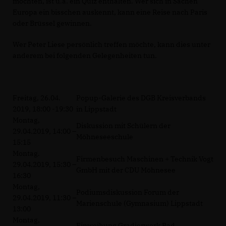
möchten, ist u.a. ein Quiz enthalten. Wer sich in Sachen
Europa ein bisschen auskennt, kann eine Reise nach Paris
oder Brüssel gewinnen.
Wer Peter Liese persönlich treffen möchte, kann dies unter
anderem bei folgenden Gelegenheiten tun.
Freitag, 26.04.
Popup-Galerie des DGB Kreisverbands
2019, 18:00 -19:30
in Lippstadt
Montag,
Diskussion mit Schülern der
29.04.2019, 14:00 –
Möhneseeschule
15:15
Montag.
Firmenbesuch Maschinen + Technik Vogt
29.04.2019, 15:30 –
GmbH mit der CDU Möhnesee
16:30
Montag,
Podiumsdiskussion Forum der
29.04.2019, 11:30 –
Marienschule (Gymnasium) Lippstadt
13:00
Montag,
Einweihung Gradierwerk Bad