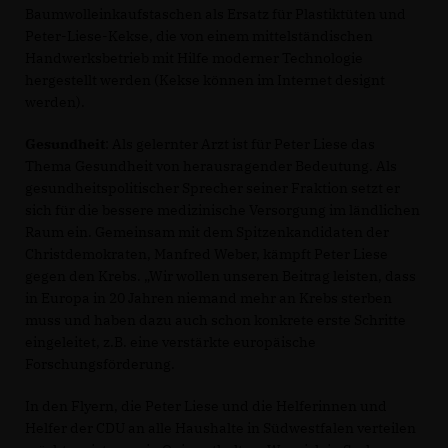
Baumwolleinkaufstaschen als Ersatz für Plastiktüten und
Peter-Liese-Kekse, die von einem mittelständischen
Handwerksbetrieb mit Hilfe moderner Technologie
hergestellt werden (Kekse können im Internet designt
werden).
Gesundheit
: Als gelernter Arzt ist für Peter Liese das
Thema Gesundheit von herausragender Bedeutung. Als
gesundheitspolitischer Sprecher seiner Fraktion setzt er
sich für die bessere medizinische Versorgung im ländlichen
Raum ein. Gemeinsam mit dem Spitzenkandidaten der
Christdemokraten, Manfred Weber, kämpft Peter Liese
gegen den Krebs. „Wir wollen unseren Beitrag leisten, dass
in Europa in 20 Jahren niemand mehr an Krebs sterben
muss und haben dazu auch schon konkrete erste Schritte
eingeleitet, z.B. eine verstärkte europäische
Forschungsförderung.
In den Flyern, die Peter Liese und die Helferinnen und
Helfer der CDU an alle Haushalte in Südwestfalen verteilen