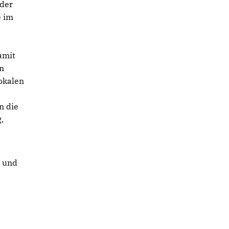
 der
e im
amit
en
okalen
n die
,
t und