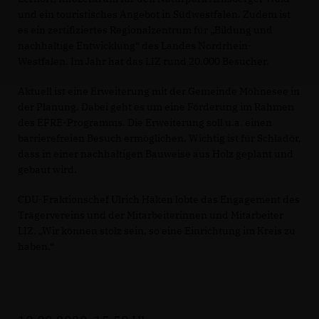
und ein touristisches Angebot in Südwestfalen. Zudem ist
es ein zertifiziertes Regionalzentrum für „Bildung und
nachhaltige Entwicklung“ des Landes Nordrhein-
Westfalen. Im Jahr hat das LIZ rund 20.000 Besucher.
Aktuell ist eine Erweiterung mit der Gemeinde Möhnesee in
der Planung. Dabei geht es um eine Förderung im Rahmen
des EFRE-Programms. Die Erweiterung soll u.a. einen
barrierefreien Besuch ermöglichen. Wichtig ist für Schladör,
dass in einer nachhaltigen Bauweise aus Holz geplant und
gebaut wird.
CDU-Fraktionschef Ulrich Häken lobte das Engagement des
Trägervereins und der Mitarbeiterinnen und Mitarbeiter
LIZ. „Wir können stolz sein, so eine Einrichtung im Kreis zu
haben.“