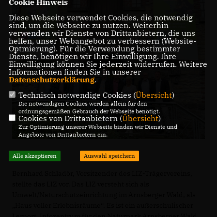
Cookie Hinweis
Diese Webseite verwendet Cookies, die notwendig
sind, um die Webseite zu nutzen. Weiterhin
verwenden wir Dienste von Drittanbietern, die uns
helfen, unser Webangebot zu verbessern (Website-
Optmierung). Für die Verwendung bestimmter
Dienste, benötigen wir Ihre Einwilligung. Ihre
Einwilligung können Sie jederzeit widerrufen. Weitere
Informationen finden Sie in unserer
Datenschutzerklärung
.
Technisch notwendige Cookies (
Übersicht
)
Die notwendigen Cookies werden allein für den
ordnungsgemäßen Gebrauch der Webseite benötigt.
Cookies von Drittanbietern (
Übersicht
)
Zur Optimierung unserer Webseite binden wir Dienste und
Angebote von Drittanbietern ein.
Alle akzeptieren
Auswahl speichern
Bernhard Schladör, Vorsitzender des LIZ-Trägervereins,
stellte das LIZ vor. Das LIZ versteht sich als
Umwelt/Naturschutzeinrichtung im Arnsberger Wald, als
Haus voller Erlebnisräume“. Es ist ein außerschulischer
Lernort, Infozentrum für den Naturpark Arnsberger Wald