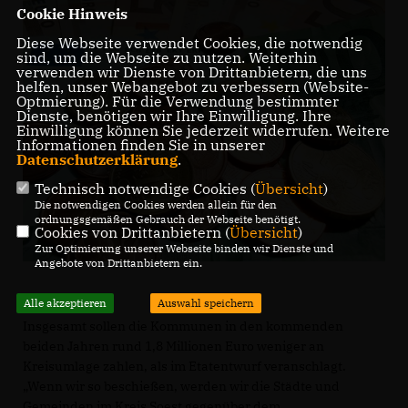
Cookie Hinweis
Diese Webseite verwendet Cookies, die notwendig
sind, um die Webseite zu nutzen. Weiterhin
verwenden wir Dienste von Drittanbietern, die uns
helfen, unser Webangebot zu verbessern (Website-
Optmierung). Für die Verwendung bestimmter
Dienste, benötigen wir Ihre Einwilligung. Ihre
Einwilligung können Sie jederzeit widerrufen. Weitere
Informationen finden Sie in unserer
Datenschutzerklärung
.
Technisch notwendige Cookies (
Übersicht
)
Die notwendigen Cookies werden allein für den
ordnungsgemäßen Gebrauch der Webseite benötigt.
Cookies von Drittanbietern (
Übersicht
)
Zur Optimierung unserer Webseite binden wir Dienste und
Angebote von Drittanbietern ein.
Alle akzeptieren
Auswahl speichern
Insgesamt sollen die Kommunen in den kommenden
beiden Jahren rund 1,8 Millionen Euro weniger an
Kreisumlage zahlen, als im Etatentwurf veranschlagt.
Wenn wir so beschießen, werden wir die Städte und
Gemeinden im Kreis Soest gegenüber dem