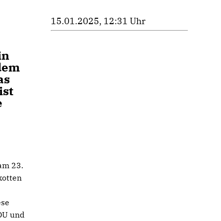
15.01.2025, 12:31 Uhr
in
edem
as
ist
e
 am 23.
kotten
ese
CDU und