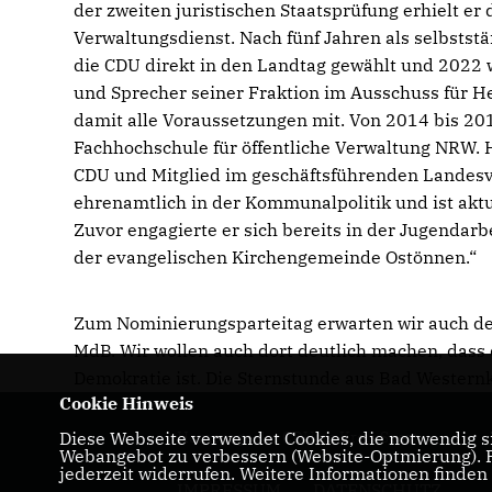
der zweiten juristischen Staatsprüfung erhielt 
Verwaltungsdienst. Nach fünf Jahren als selbstst
die CDU direkt in den Landtag gewählt und 2022 
und Sprecher seiner Fraktion im Ausschuss für
damit alle Voraussetzungen mit. Von 2014 bis 20
Fachhochschule für öffentliche Verwaltung NRW. H
CDU und Mitglied im geschäftsführenden Landesvo
ehrenamtlich in der Kommunalpolitik und ist akt
Zuvor engagierte er sich bereits in der Jugendarb
der evangelischen Kirchengemeinde Ostönnen.“
Zum Nominierungsparteitag erwarten wir auch de
MdB. Wir wollen auch dort deutlich machen, dass d
Demokratie ist. Die Sternstunde aus Bad Western
Cookie Hinweis
Diese Webseite verwendet Cookies, die notwendig si
Homepage der CDU im Kreis Soest
Webangebot zu verbessern (Website-Optmierung). Fü
jederzeit widerrufen. Weitere Informationen finden
IMPRESSUM
DATENSCHUTZ