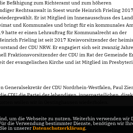
er die Befähigung zum Richteramt und zum höheren
ändiger Rechtsanwalt in Soest wurde Heinrich Frieling 2017
wiedergewählt. Er ist Mitglied im Innenausschuss des Lan
 Heimat und Kommunales und bringt für ein kommunales Am
19 hatte er einen Lehrauftrag für Kommunalrecht an der
einrich Frieling ist seit 2017 Kreisvorsitzender der heim
rstand der CDU NRW. Er engagiert sich seit zwanzig Jahr
uell Fraktionsvorsitzender der CDU im Rat der Gemeinde E
eit der evangelischen Kirche und ist Mitglied im Presbyte
n Generalsekretär der CDU Nordrhein-Westfalen, Paul Zie
ie CDU die Partei der lebendigen, innerparteilichen, dire
kotten wollen wir in Oestinghausen wiederholen.
nd, um die Webseite zu nutzen. Weiterhin verwenden wir Di
r die Verwendung bestimmter Dienste, benötigen wir Ihre 
CDU Nordrhein-Westfalen
 Sie in unserer
Datenschutzerklärung
.