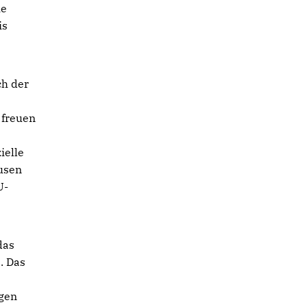
he
is
ch der
h
 freuen
ielle
ausen
U-
das
. Das
egen