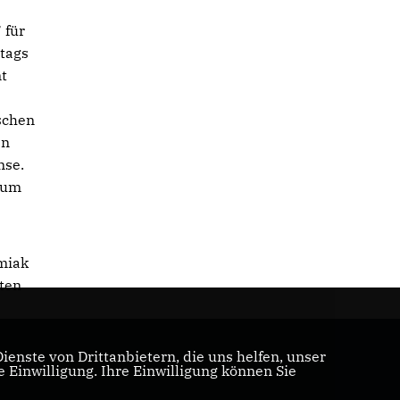
 für
dtags
t
ischen
en
nse.
rium
miak
kten
enste von Drittanbietern, die uns helfen, unser
Einwilligung. Ihre Einwilligung können Sie