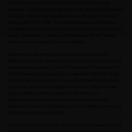
und erläuterte „wir wollen miteinander ins Gespräch
kommen“. Die Ausgangslage erläuterte Helga Schäfermeier
(Geseke), Mitglied im Landesfachausschuss Schule und
Bildung der CDU-NRW. Viele Schülerinnen und Schüler
verfehlten die Mindeststandards in den Basiskompetenzen
Lesen, Schreiben, Zuhören und Rechnen. Dieser Trend
lasse sich seit einigen Jahren verfolgen.
Ministerin Feller bestätigte diesen Eindruck. Als sie
Bildungsministerin geworden sei, hätte eine Studie darauf
aufmerksam gemacht, dass 21 Prozent der Grundschüler
die Mindestanforderungen im Lesen nicht erfüllen. In den
anderen Bereichen zeige sich ein ähnliches Bild. Deshalb
lege sie bei ihrer Arbeit einen besonderen Fokus auf die
Grundschulen. Dabei würden die Stärkung der
Basiskompetenzen und die emotionale Kompetenz
besonders betont. Im Mittelpunkt aller Maßnahmen würde
dabei immer das Kind stehen.
Positiv wurde in der Runde die Entwicklung eines digitalen
Werkzeugs aufgenommen, mit dem der Sprachstand der