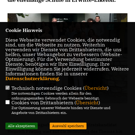
Cookie Hinweis
Diese Webseite verwendet Cookies, die notwendig
sind, um die Webseite zu nutzen. Weiterhin
verwenden wir Dienste von Drittanbietern, die uns
helfen, unser Webangebot zu verbessern (Website-
Optmierung). Für die Verwendung bestimmter
Dienste, benötigen wir Ihre Einwilligung. Ihre
Einwilligung können Sie jederzeit widerrufen. Weitere
Informationen finden Sie in unserer
Datenschutzerklärung
.
Technisch notwendige Cookies (
Übersicht
)
Die notwendigen Cookies werden allein für den
ordnungsgemäßen Gebrauch der Webseite benötigt.
Cookies von Drittanbietern (
Übersicht
)
Zur Optimierung unserer Webseite binden wir Dienste und
Angebote von Drittanbietern ein.
Der CDU-Landtagsabgeordnete und Landratskandidat
Alle akzeptieren
Auswahl speichern
Heinrich Frieling wies auf die Bedeutung des Themas hin