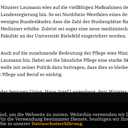
Minister Laumann wies auf die vielfältigen Maßnahmen d
Landesregierung hin. So sei Nordrhein-Westfalen eines de
wenigen Bundesländer, dass die Zahl der Studienplätze fü
Mediziner erhöhe. Zuletzt sei sogar eine neue medizinisc
Fakultät an der Universität Bielefeld eingerichtet worden.
Auch auf die zunehmende Bedeutung der Pflege wies Mini
Laumann hin. Dabei sei die häusliche Pflege eine starke Sä
wolle mit seiner Politik dazu beitragen, dass dies so bleibe
 Pflege und Beruf so wichtig.
 der Senioren Union, Hans-Josef Langesberg, dem Minister 
ng vor Ort.
nd, um die Webseite zu nutzen. Weiterhin verwenden wir Di
r die Verwendung bestimmter Dienste, benötigen wir Ihre 
CDU Nordrhein-Westfalen
 Sie in unserer
Datenschutzerklärung
.