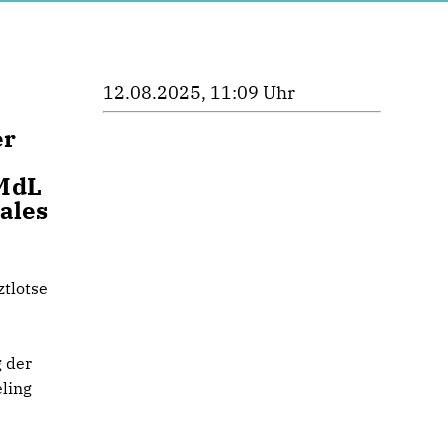
12.08.2025, 11:09 Uhr
er
 MdL
rales
ztlotse
g der
ling