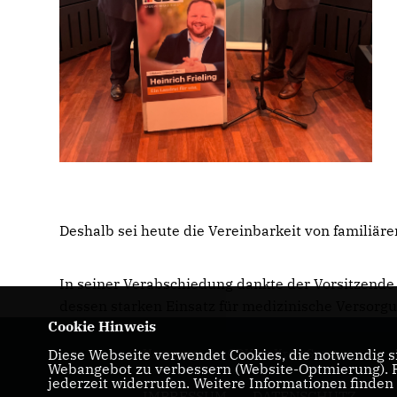
Deshalb sei heute die Vereinbarkeit von familiärer
In seiner Verabschiedung dankte der Vorsitzende
dessen starken Einsatz für medizinische Versorgu
Cookie Hinweis
Diese Webseite verwendet Cookies, die notwendig si
Homepage der CDU im Kreis Soest
Webangebot zu verbessern (Website-Optmierung). Fü
jederzeit widerrufen. Weitere Informationen finden
IMPRESSUM
DATENSCHUTZ