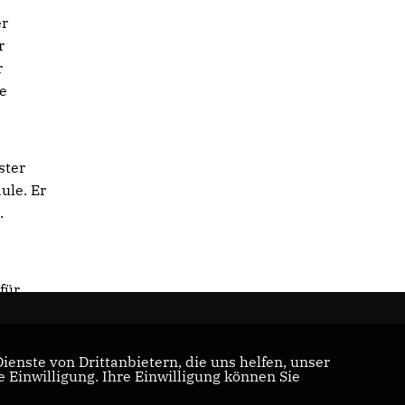
er
r
r
he
ster
ule. Er
.
für
enste von Drittanbietern, die uns helfen, unser
Einwilligung. Ihre Einwilligung können Sie