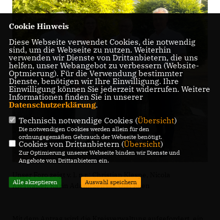
Cookie Hinweis
Diese Webseite verwendet Cookies, die notwendig
sind, um die Webseite zu nutzen. Weiterhin
verwenden wir Dienste von Drittanbietern, die uns
helfen, unser Webangebot zu verbessern (Website-
Optmierung). Für die Verwendung bestimmter
Dienste, benötigen wir Ihre Einwilligung. Ihre
Einwilligung können Sie jederzeit widerrufen. Weitere
Informationen finden Sie in unserer
Datenschutzerklärung
.
Technisch notwendige Cookies (
Übersicht
)
Die notwendigen Cookies werden allein für den
ordnungsgemäßen Gebrauch der Webseite benötigt.
Cookies von Drittanbietern (
Übersicht
)
Zur Optimierung unserer Webseite binden wir Dienste und
Angebote von Drittanbietern ein.
Unser Foro zeigt v. l. n r.: Christian Klespe, Nicola
Alle akzeptieren
Auswahl speichern
Kieswalter, Karin Adamczewski, Olaf Reen
Mit dem Antrag wird die Kreisverwaltung aufgefordert, ein